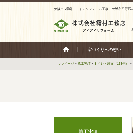
大阪市K様邸 トイレリフォーム工事｜大阪市平野区
家づくりへの想い
トップページ
>
施工実績
>
トイレ・洗面（135例）
>
施工実績