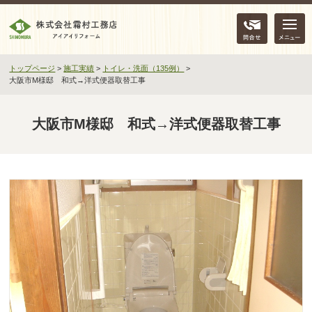
問合せ
トップページ
>
施工実績
>
トイレ・洗面（135例）
>
大阪市M様邸 和式→洋式便器取替工事
大阪市M様邸 和式→洋式便器取替工事