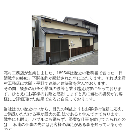
霜村工務店が創業しました、1895年は歴史の教科書で習った「日
清戦争の終結」下関条約が締結された年に当たります。それ以来霜
村工務店は大阪・平野で連綿と建築業を営んでおります。
その間、幾多の戦争や景気の波等も乗り越え現在に至っておりま
す。ひとえにお客様のお陰と感謝 しますと共に当社の姿勢がお客
様にご評価頂けた結果であると自負しております。
当社は長い歴史の中から、目先の利益よりもお客様の信頼に応え、
ご満足いただける事が最大の正 法であると学んできております。
戦争にも耐え、バブルにも踊らず、堅実な仕事を続けてこられたの
は、 私達の仕事の先にはお客様の満足がある事を知っているから
です。