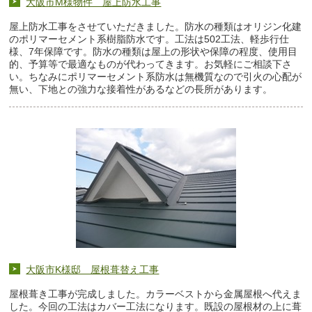
大阪市M様物件 屋上防水工事
屋上防水工事をさせていただきました。防水の種類はオリジン化建
のポリマーセメント系樹脂防水です。工法は502工法、軽歩行仕
様、7年保障です。防水の種類は屋上の形状や保障の程度、使用目
的、予算等で最適なものが代わってきます。お気軽にご相談下さ
い。ちなみにポリマーセメント系防水は無機質なので引火の心配が
無い、下地との強力な接着性があるなどの長所があります。
大阪市K様邸 屋根葺替え工事
屋根葺き工事が完成しました。カラーベストから金属屋根へ代えま
した。今回の工法はカバー工法になります。既設の屋根材の上に葺