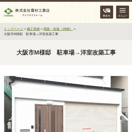
問合せ
トップページ
>
施工実績
>
増築・改築（49例）
>
大阪市M様邸 駐車場→洋室改築工事
大阪市M様邸 駐車場→洋室改築工事