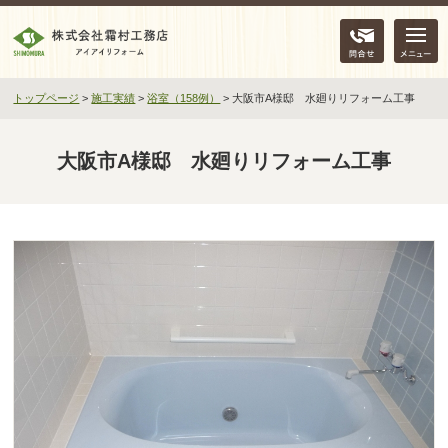
問合せ
トップページ
>
施工実績
>
浴室（158例）
>
大阪市A様邸 水廻りリフォーム工事
大阪市A様邸 水廻りリフォーム工事